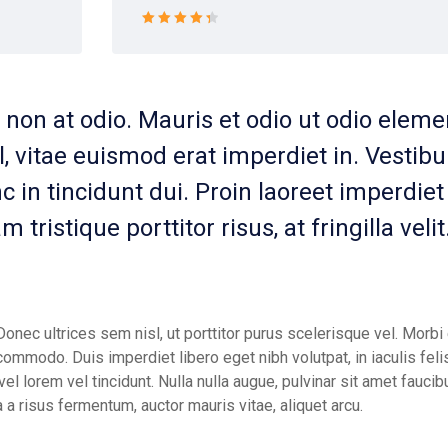
Rated 4.5
out of 5
t non at odio. Mauris et odio ut odio ele
 vitae euismod erat imperdiet in. Vestib
nc in tincidunt dui. Proin laoreet imperdiet
tristique porttitor risus, at fringilla veli
Donec ultrices sem nisl, ut porttitor purus scelerisque vel. Morbi e
ommodo. Duis imperdiet libero eget nibh volutpat, in iaculis feli
lorem vel tincidunt. Nulla nulla augue, pulvinar sit amet faucibus
 a risus fermentum, auctor mauris vitae, aliquet arcu.