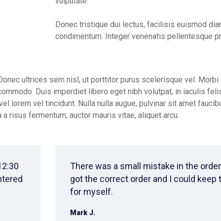
vulputate.
Donec tristique dui lectus, facilisis euismod di
condimentum. Integer venenatis pellentesque pr
Donec ultrices sem nisl, ut porttitor purus scelerisque vel. Morbi e
ommodo. Duis imperdiet libero eget nibh volutpat, in iaculis feli
lorem vel tincidunt. Nulla nulla augue, pulvinar sit amet faucibus
 a risus fermentum, auctor mauris vitae, aliquet arcu.
12:30
There was a small mistake in the order. 
ntered
got the correct order and I could keep
for myself.
Mark J.