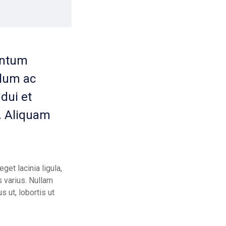
mentum
ulum ac
 dui et
t. Aliquam
get lacinia ligula,
s varius. Nullam
 ut, lobortis ut