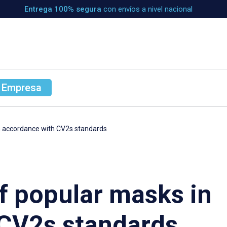
Entrega 100% segura
con envíos a nivel nacional
 Empresa
in accordance with CV2s standards
of popular masks in
 CV2s standards