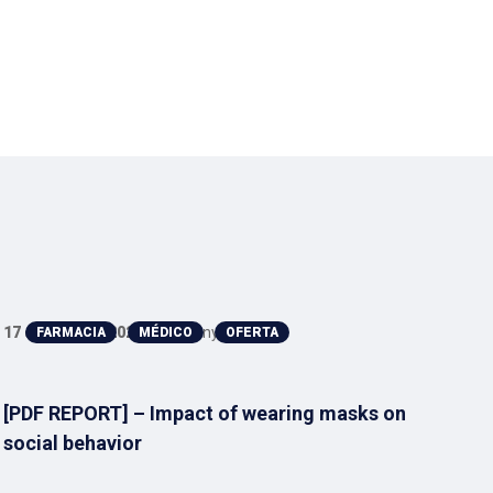
17 de abril de 2020
Anthony
22
FARMACIA
MÉDICO
OFERTA
[PDF REPORT] – Impact of wearing masks on
Th
social behavior
ac