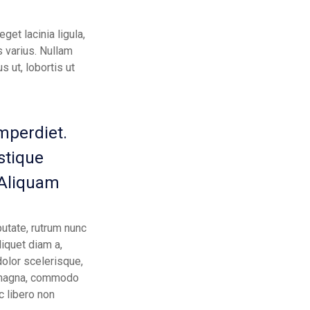
get lacinia ligula,
s varius. Nullam
 ut, lobortis ut
imperdiet.
stique
. Aliquam
putate, rutrum nunc
liquet diam a,
dolor scelerisque,
 magna, commodo
ac libero non