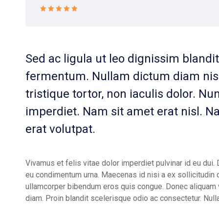
Rated 5 out
of 5
Sed ac ligula ut leo dignissim blandi
fermentum. Nullam dictum diam nisl,
tristique tortor, non iaculis dolor. Nu
imperdiet. Nam sit amet erat nisl. Nam 
erat volutpat.
Vivamus et felis vitae dolor imperdiet pulvinar id eu dui. 
eu condimentum urna. Maecenas id nisi a ex sollicitudin c
ullamcorper bibendum eros quis congue. Donec aliquam vel 
diam. Proin blandit scelerisque odio ac consectetur. Nulla