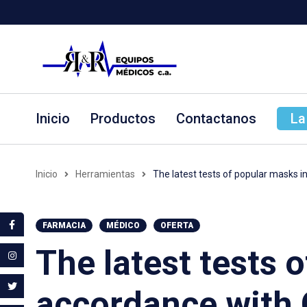
Inicio
Productos
Contactanos
La
Inicio
Herramientas
The latest tests of popular masks 
FARMACIA
MÉDICO
OFERTA
The latest tests 
accordance with