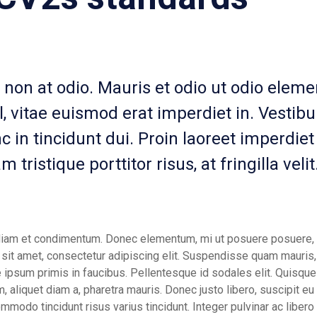
t non at odio. Mauris et odio ut odio ele
 vitae euismod erat imperdiet in. Vestib
nc in tincidunt dui. Proin laoreet imperdiet
tristique porttitor risus, at fringilla veli
diam et condimentum. Donec elementum, mi ut posuere posuere, e
r sit amet, consectetur adipiscing elit. Suspendisse quam mauris,
ipsum primis in faucibus. Pellentesque id sodales elit. Quisque 
m, aliquet diam a, pharetra mauris. Donec justo libero, suscipit eu
odo tincidunt risus varius tincidunt. Integer pulvinar ac libero 