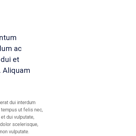
mentum
ulum ac
 dui et
t. Aliquam
rat dui interdum
 tempus ut felis nec,
et dui vulputate,
 dolor scelerisque,
non vulputate.