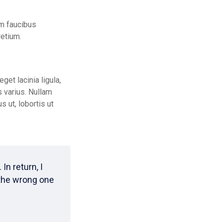
am faucibus
etium.
get lacinia ligula,
s varius. Nullam
 ut, lobortis ut
In return, I
 the wrong one