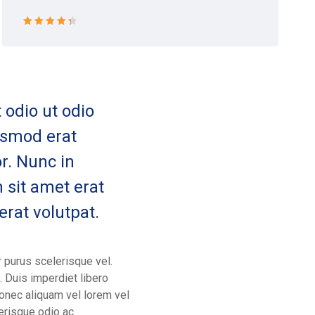
Rated 4.5
out of 5
 odio ut odio
ismod erat
or. Nunc in
m sit amet erat
 erat volutpat.
r purus scelerisque vel.
. Duis imperdiet libero
Donec aliquam vel lorem vel
lerisque odio ac