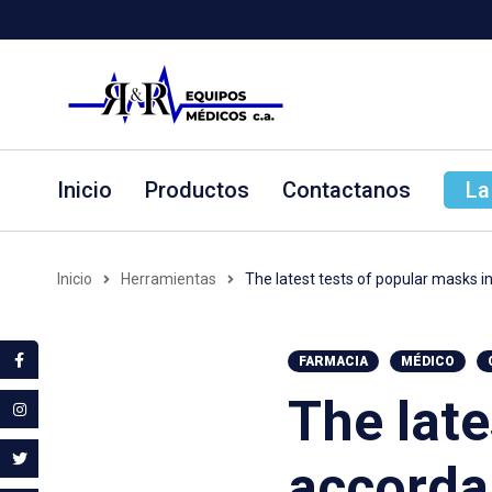
Inicio
Productos
Contactanos
La
Inicio
Herramientas
The latest tests of popular masks 
FARMACIA
MÉDICO
The late
accorda