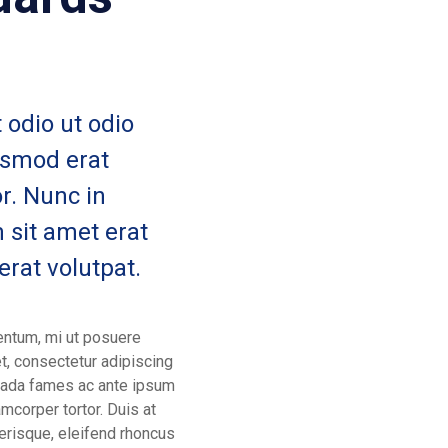
 odio ut odio
ismod erat
or. Nunc in
m sit amet erat
 erat volutpat.
ntum, mi ut posuere
et, consectetur adipiscing
suada fames ac ante ipsum
amcorper tortor. Duis at
lerisque, eleifend rhoncus