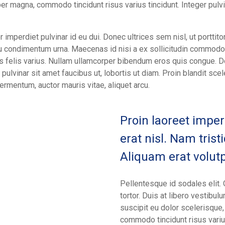
r magna, commodo tincidunt risus varius tincidunt. Integer pulvin
r imperdiet pulvinar id eu dui. Donec ultrices sem nisl, ut porttito
 eu condimentum urna. Maecenas id nisi a ex sollicitudin commodo
ulis felis varius. Nullam ullamcorper bibendum eros quis congue. 
, pulvinar sit amet faucibus ut, lobortis ut diam. Proin blandit sce
fermentum, auctor mauris vitae, aliquet arcu.
Proin laoreet imper
erat nisl. Nam tristiq
Aliquam erat volutp
Pellentesque id sodales elit. 
tortor. Duis at libero vestibul
suscipit eu dolor scelerisque
commodo tincidunt risus varius