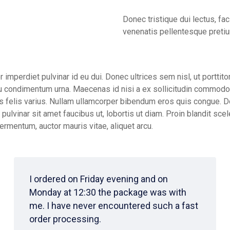
Donec tristique dui lectus, f
venenatis pellentesque preti
r imperdiet pulvinar id eu dui. Donec ultrices sem nisl, ut porttito
 eu condimentum urna. Maecenas id nisi a ex sollicitudin commodo
ulis felis varius. Nullam ullamcorper bibendum eros quis congue. 
, pulvinar sit amet faucibus ut, lobortis ut diam. Proin blandit sce
fermentum, auctor mauris vitae, aliquet arcu.
I ordered on Friday evening and on
Monday at 12:30 the package was with
me. I have never encountered such a fast
order processing.