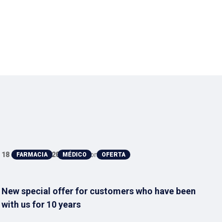
18 de mayo de 2020
Anthony
17 
FARMACIA
MÉDICO
OFERTA
New special offer for customers who have been
[P
with us for 10 years
so