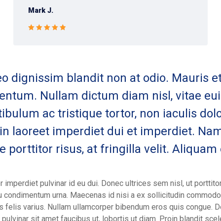
Mark J.
Rated 5 out
of 5
leo dignissim blandit non at odio. Mauris et
tum. Nullam dictum diam nisl, vitae eu
ibulum ac tristique tortor, non iaculis dol
oin laoreet imperdiet dui et imperdiet. Na
e porttitor risus, at fringilla velit. Aliquam
r imperdiet pulvinar id eu dui. Donec ultrices sem nisl, ut porttito
 eu condimentum urna. Maecenas id nisi a ex sollicitudin commodo
ulis felis varius. Nullam ullamcorper bibendum eros quis congue. 
, pulvinar sit amet faucibus ut, lobortis ut diam. Proin blandit sce