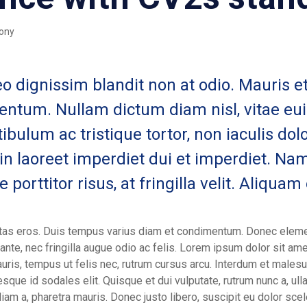
ony
leo dignissim blandit non at odio. Mauris et
tum. Nullam dictum diam nisl, vitae eu
ibulum ac tristique tortor, non iaculis dol
oin laoreet imperdiet dui et imperdiet. Na
e porttitor risus, at fringilla velit. Aliquam
tas eros. Duis tempus varius diam et condimentum. Donec eleme
ante, nec fringilla augue odio ac felis. Lorem ipsum dolor sit am
uris, tempus ut felis nec, rutrum cursus arcu. Interdum et male
esque id sodales elit. Quisque et dui vulputate, rutrum nunc a, ull
diam a, pharetra mauris. Donec justo libero, suscipit eu dolor sce