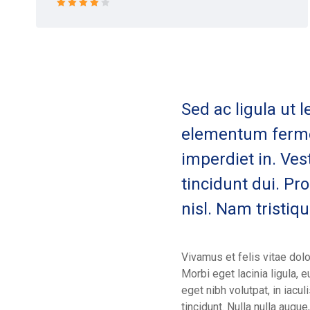
Rated 4
out of 5
Sed ac ligula ut 
elementum fermen
imperdiet in. Vest
tincidunt dui. Pr
nisl. Nam tristiqu
Vivamus et felis vitae dolo
Morbi eget lacinia ligula,
eget nibh volutpat, in iac
tincidunt. Nulla nulla augue