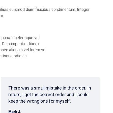
acilisis euismod diam faucibus condimentum. Integer
um.
r purus scelerisque vel.
. Duis imperdiet libero
Donec aliquam vel lorem vel
lerisque odio ac
There was a small mistake in the order. In
return, I got the correct order and I could
keep the wrong one for myself.
Mark J.