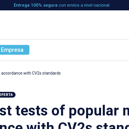
Entrega 100% segura
con envíos a nivel nacional
 Empresa
in accordance with CV2s standards
OFERTA
st tests of popular 
nce with CV2s stan