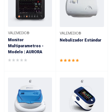
VALEMEDIC®
VALEMEDIC®
Monitor
Nebulizador Estándar
Multiparametros -
Modelo | AURORA
Valorado
con
5.00
de 5